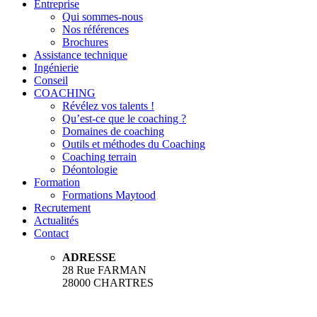
Entreprise
Qui sommes-nous
Nos références
Brochures
Assistance technique
Ingénierie
Conseil
COACHING
Révélez vos talents !
Qu’est-ce que le coaching ?
Domaines de coaching
Outils et méthodes du Coaching
Coaching terrain
Déontologie
Formation
Formations Maytood
Recrutement
Actualités
Contact
ADRESSE
28 Rue FARMAN
28000 CHARTRES