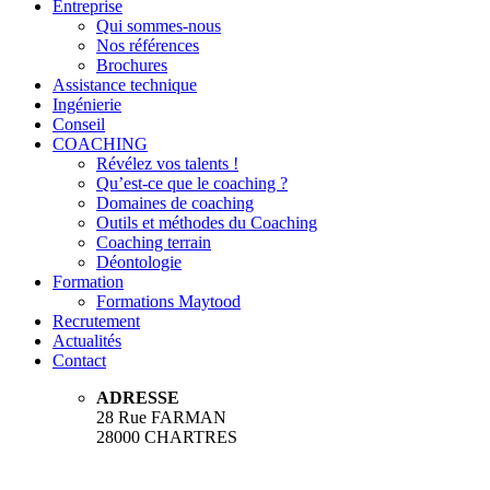
Entreprise
Qui sommes-nous
Nos références
Brochures
Assistance technique
Ingénierie
Conseil
COACHING
Révélez vos talents !
Qu’est-ce que le coaching ?
Domaines de coaching
Outils et méthodes du Coaching
Coaching terrain
Déontologie
Formation
Formations Maytood
Recrutement
Actualités
Contact
ADRESSE
28 Rue FARMAN
28000 CHARTRES